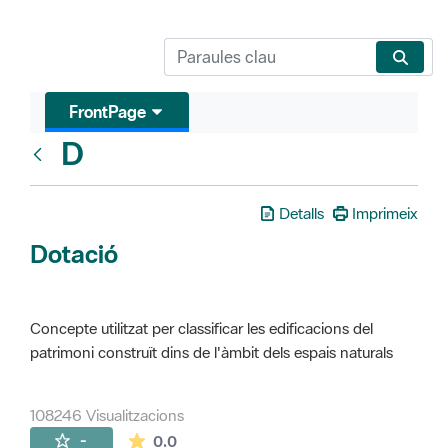
FrontPage
D
Glosari
Detalls
Imprimeix
Dotació
Concepte utilitzat per classificar les edificacions del
patrimoni construït dins de l'àmbit dels espais naturals
108246 Visualitzacions
La mitjana de les valoracions és de 0 estr
-
0.0