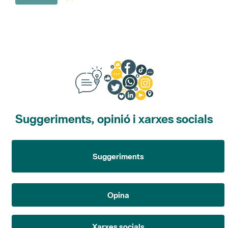
Suggeriments, opinió i xarxes socials
Suggeriments
Opina
Xarxes socials