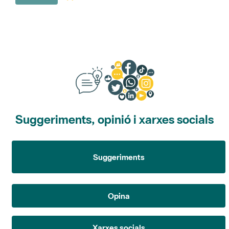
Suggeriments, opinió i xarxes socials
Suggeriments
Opina
Xarxes socials