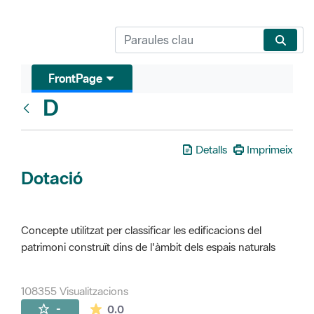
FrontPage
D
Glosari
Detalls
Imprimeix
Dotació
Concepte utilitzat per classificar les edificacions del
patrimoni construït dins de l'àmbit dels espais naturals
108355 Visualitzacions
La mitjana de les valoracions és de 0 estr
-
0.0