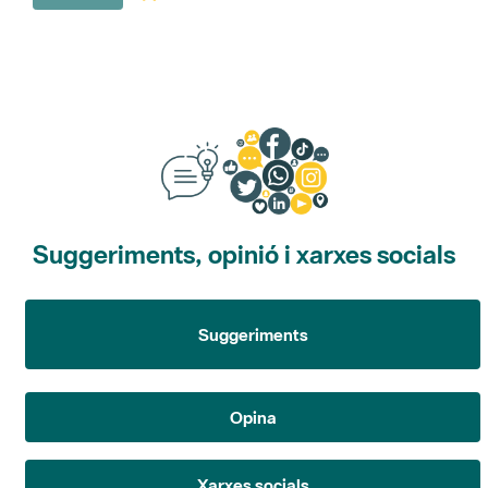
Suggeriments, opinió i xarxes socials
Suggeriments
Opina
Xarxes socials