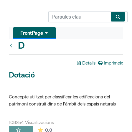
FrontPage
D
Glosari
Detalls
Imprimeix
Dotació
Concepte utilitzat per classificar les edificacions del
patrimoni construït dins de l'àmbit dels espais naturals
108254 Visualitzacions
La mitjana de les valoracions és de 0 estr
-
0.0