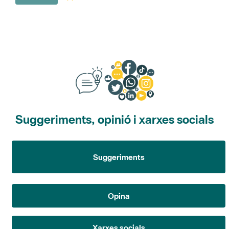
Suggeriments, opinió i xarxes socials
Suggeriments
Opina
Xarxes socials