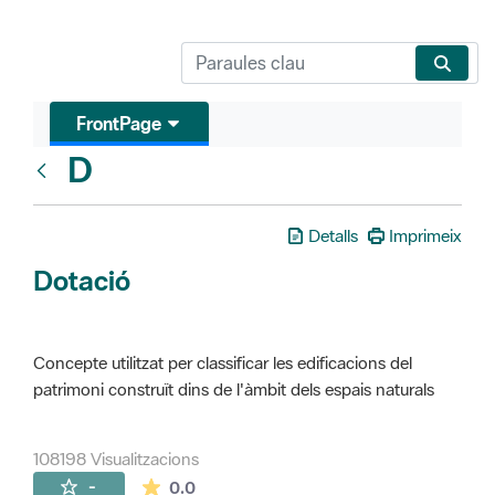
FrontPage
D
Glosari
Detalls
Imprimeix
Dotació
Concepte utilitzat per classificar les edificacions del
patrimoni construït dins de l'àmbit dels espais naturals
108198 Visualitzacions
La mitjana de les valoracions és de 0 estr
-
0.0