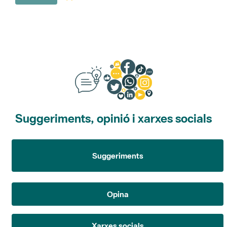
Suggeriments, opinió i xarxes socials
Suggeriments
Opina
Xarxes socials