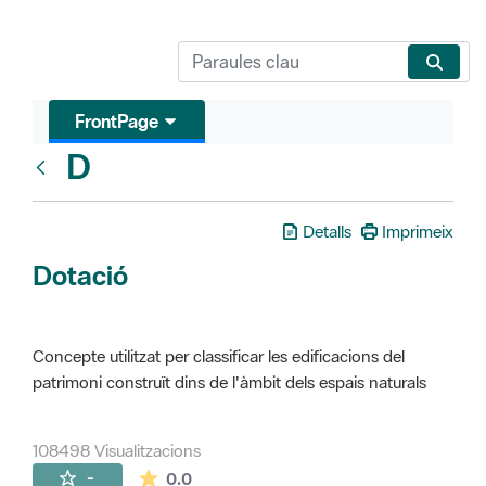
FrontPage
D
Glosari
Detalls
Imprimeix
Dotació
Concepte utilitzat per classificar les edificacions del
patrimoni construït dins de l'àmbit dels espais naturals
108498 Visualitzacions
La mitjana de les valoracions és de 0 estr
-
0.0