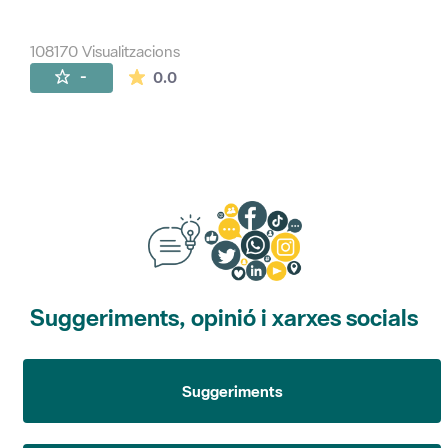
108170 Visualitzacions
La mitjana de les valoracions és de 0 estr
-
0.0
Suggeriments, opinió i xarxes socials
Suggeriments