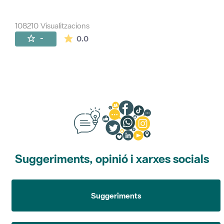
108210 Visualitzacions
La mitjana de les valoracions és de 0 estr
-
0.0
Suggeriments, opinió i xarxes socials
Suggeriments