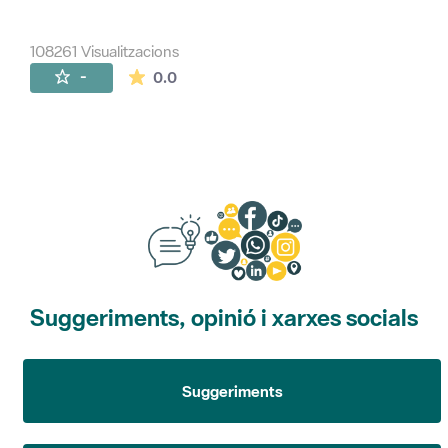
108261 Visualitzacions
La mitjana de les valoracions és de 0 estr
-
0.0
Suggeriments, opinió i xarxes socials
Suggeriments