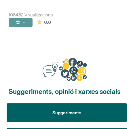
108482 Visualitzacions
La mitjana de les valoracions és de 0 estr
-
0.0
Suggeriments, opinió i xarxes socials
Suggeriments