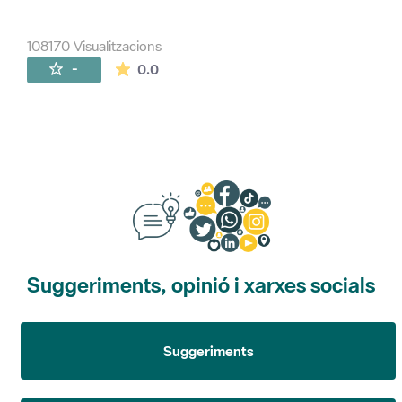
108170 Visualitzacions
La mitjana de les valoracions és de 0 estr
-
0.0
Suggeriments, opinió i xarxes socials
Suggeriments