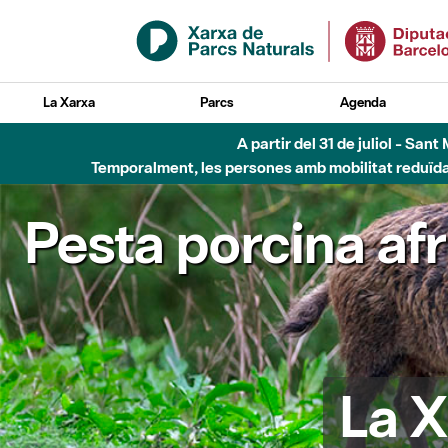
Salta al contingut principal
La Xarxa
Parcs
Agenda
A partir del 31 de juliol - Sa
Temporalment, les persones amb mobilitat reduïda n
Pesta porcina af
La X