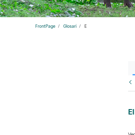
FrontPage
Glosari
E
Glo
E
Veg