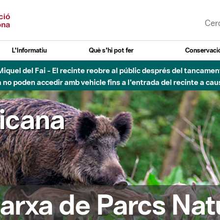
L'Informatiu
Què s'hi pot fer
Conservació
nt Miquel del Fai - El recinte reobre al públic després del tancam
o poden accedir amb vehicle fins a l'entrada del recinte a caus
ricana
arxa de Parcs Nat