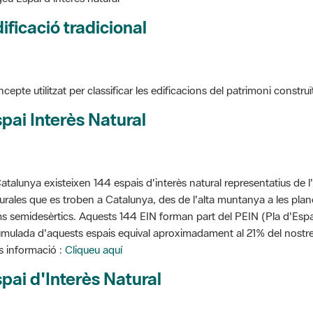
ificació tradicional
cepte utilitzat per classificar les edificacions del patrimoni construï
pai Interès Natural
atalunya existeixen 144 espais d'interès natural representatius de l
urales que es troben a Catalunya, des de l'alta muntanya a les planes
s semidesèrtics. Aquests 144 EIN forman part del PEIN (Pla d'Espais
mulada d'aquests espais equival aproximadament al 21% del nostre t
 informació :
Cliqueu aquí
pai d'Interès Natural