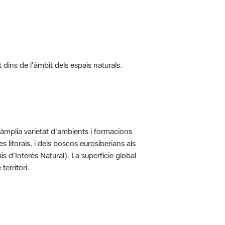
t dins de l'àmbit dels espais naturals.
'àmplia varietat d'ambients i formacions
 litorals, i dels boscos eurosiberians als
 d'Interès Natural). La superfície global
erritori.