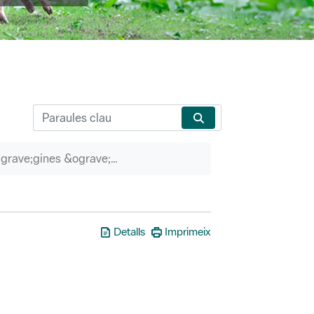
P&agrave;gines &ograve;rfenes
Detalls
Imprimeix