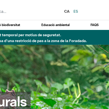
CA
ES
 biodiversitat
Educació ambiental
FAQS
ent temporal per motius de seguretat.
a d'una restricció de pas a la zona de la Foradada.
urals