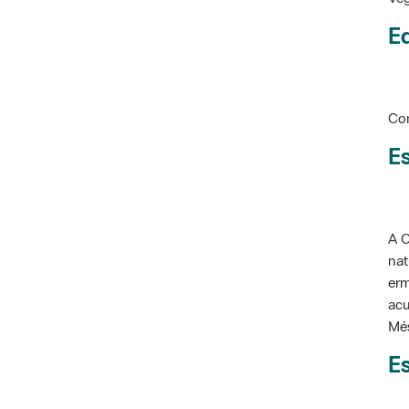
Ed
Con
Es
A C
nat
erm
acu
Més
Es