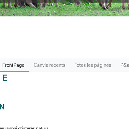
FrontPage
Canvis recents
Totes les pàgines
E
sari
IN
eu Espai d'interès natural