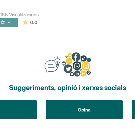
166 Visualitzacions
La mitjana de les valoracions és de 0 estrelles de
-
0.0
Suggeriments, opinió i xarxes socials
Opina