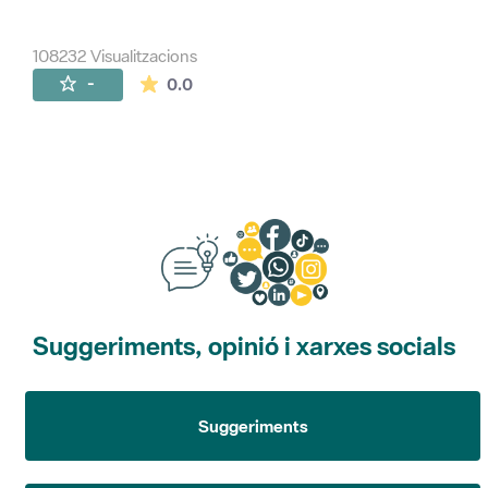
108232 Visualitzacions
La mitjana de les valoracions és de 0 estr
-
0.0
Suggeriments, opinió i xarxes socials
Suggeriments