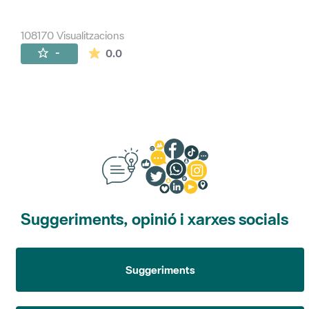
108170 Visualitzacions
La mitjana de les valoracions és de 0 estr
-
0.0
Suggeriments, opinió i xarxes socials
Suggeriments