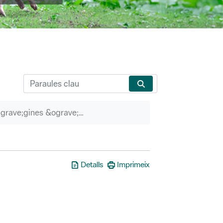
P&agrave;gines &ograve;rfenes
Detalls
Imprimeix