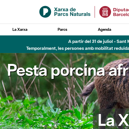
Salta al contingut principal
La Xarxa
Parcs
Agenda
A partir del 31 de juliol - Sa
Temporalment, les persones amb mobilitat reduïda n
Pesta porcina af
La X