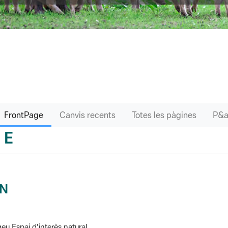
FrontPage
Canvis recents
Totes les pàgines
E
sari
IN
eu Espai d'interès natural