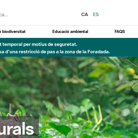
CA
ES
 biodiversitat
Educació ambiental
FAQS
ent temporal per motius de seguretat.
a d'una restricció de pas a la zona de la Foradada.
urals