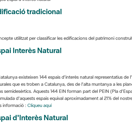
ificació tradicional
cepte utilitzat per classificar les edificacions del patrimoni construï
pai Interès Natural
atalunya existeixen 144 espais d'interès natural representatius de l
urales que es troben a Catalunya, des de l'alta muntanya a les planes
s semidesèrtics. Aquests 144 EIN forman part del PEIN (Pla d'Espais
mulada d'aquests espais equival aproximadament al 21% del nostre t
 informació :
Cliqueu aquí
pai d'Interès Natural