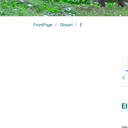
FrontPage
Glosari
E
Glo
E
Veg