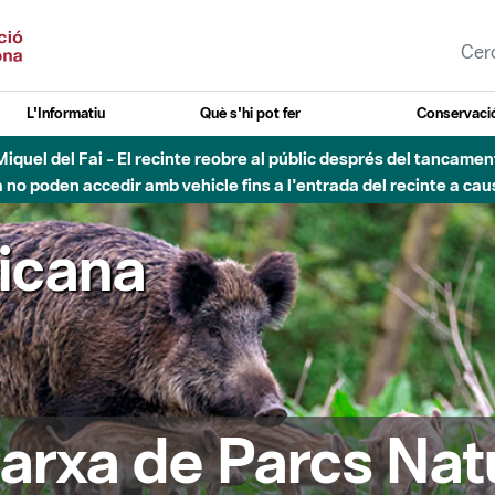
L'Informatiu
Què s'hi pot fer
Conservació
nt Miquel del Fai - El recinte reobre al públic després del tancam
o poden accedir amb vehicle fins a l'entrada del recinte a caus
ricana
arxa de Parcs Nat