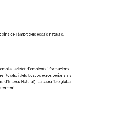
t dins de l'àmbit dels espais naturals.
'àmplia varietat d'ambients i formacions
 litorals, i dels boscos eurosiberians als
 d'Interès Natural). La superfície global
erritori.