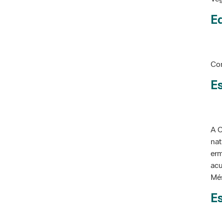
Ed
Con
Es
A C
nat
erm
acu
Més
Es