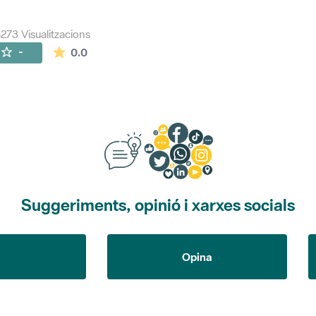
273 Visualitzacions
La mitjana de les valoracions és de 0 estrelles de
-
0.0
Suggeriments, opinió i xarxes socials
Opina