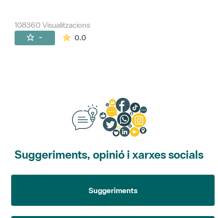
108360 Visualitzacions
La mitjana de les valoracions és de 0 estr
-
0.0
Suggeriments, opinió i xarxes socials
Suggeriments