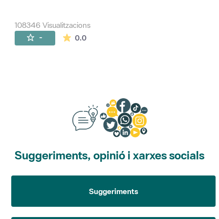
108346 Visualitzacions
La mitjana de les valoracions és de 0 estr
-
0.0
Suggeriments, opinió i xarxes socials
Suggeriments