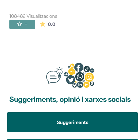
108482 Visualitzacions
La mitjana de les valoracions és de 0 estr
-
0.0
Suggeriments, opinió i xarxes socials
Suggeriments