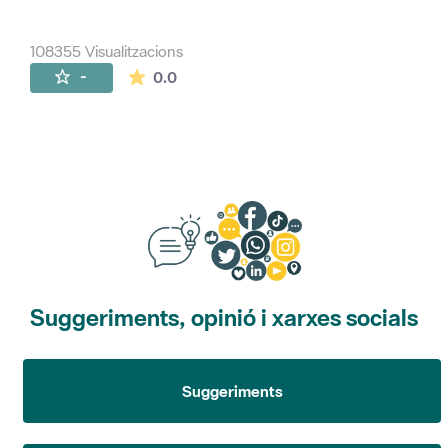
108355 Visualitzacions
La mitjana de les valoracions és de 0 estr
-
0.0
Suggeriments, opinió i xarxes socials
Suggeriments