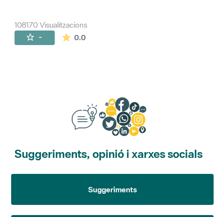
108170 Visualitzacions
La mitjana de les valoracions és de 0 estr
-
0.0
Suggeriments, opinió i xarxes socials
Suggeriments