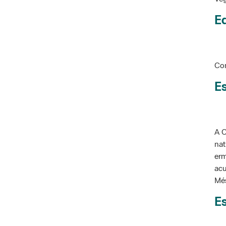
Ed
Con
Es
A C
nat
erm
acu
Més
Es