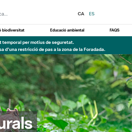
CA
ES
 biodiversitat
Educació ambiental
FAQS
ent temporal per motius de seguretat.
a d'una restricció de pas a la zona de la Foradada.
urals