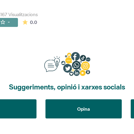
167 Visualitzacions
La mitjana de les valoracions és de 0 estrelles de
-
0.0
Suggeriments, opinió i xarxes socials
Opina