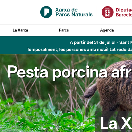
Salta al contingut principal
La Xarxa
Parcs
Agenda
A partir del 31 de juliol - Sa
Temporalment, les persones amb mobilitat reduïda n
Pesta porcina af
La X