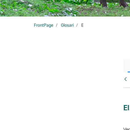
FrontPage
Glosari
E
Glo
E
Veg