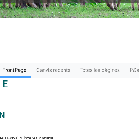
FrontPage
Canvis recents
Totes les pàgines
E
sari
IN
eu Espai d'interès natural