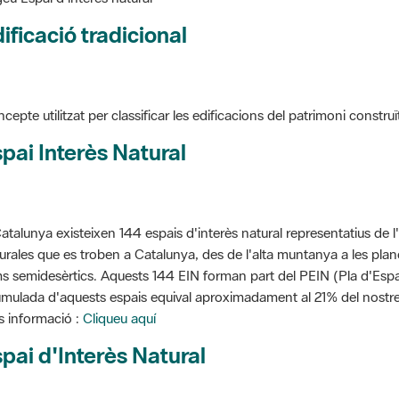
ificació tradicional
cepte utilitzat per classificar les edificacions del patrimoni construï
pai Interès Natural
atalunya existeixen 144 espais d'interès natural representatius de l
urales que es troben a Catalunya, des de l'alta muntanya a les planes
s semidesèrtics. Aquests 144 EIN forman part del PEIN (Pla d'Espais
mulada d'aquests espais equival aproximadament al 21% del nostre t
 informació :
Cliqueu aquí
pai d'Interès Natural