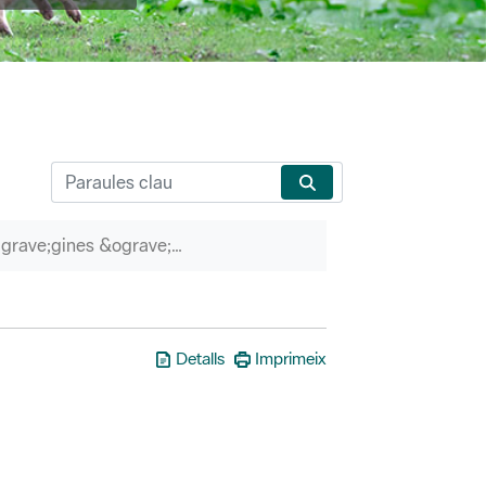
P&agrave;gines &ograve;rfenes
Detalls
Imprimeix