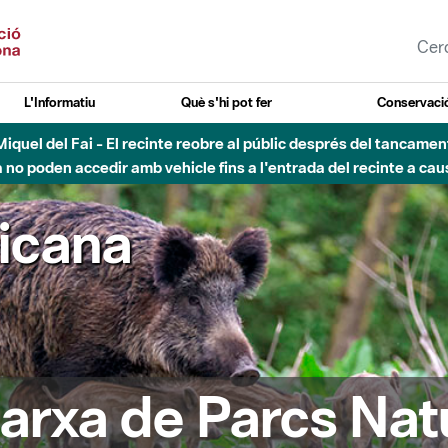
L'Informatiu
Què s'hi pot fer
Conservació
nt Miquel del Fai - El recinte reobre al públic després del tancam
o poden accedir amb vehicle fins a l'entrada del recinte a caus
ricana
arxa de Parcs Nat