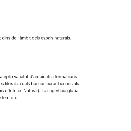
t dins de l'àmbit dels espais naturals.
'àmplia varietat d'ambients i formacions
 litorals, i dels boscos eurosiberians als
 d'Interès Natural). La superfície global
erritori.