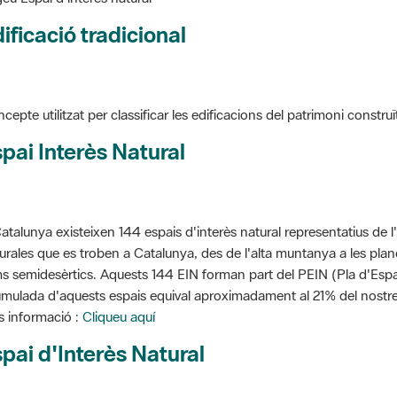
ificació tradicional
cepte utilitzat per classificar les edificacions del patrimoni construï
pai Interès Natural
atalunya existeixen 144 espais d'interès natural representatius de l
urales que es troben a Catalunya, des de l'alta muntanya a les planes
s semidesèrtics. Aquests 144 EIN forman part del PEIN (Pla d'Espais
mulada d'aquests espais equival aproximadament al 21% del nostre t
 informació :
Cliqueu aquí
pai d'Interès Natural