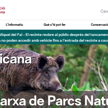
L'Informatiu
Què s'hi pot fer
Conservació
nt Miquel del Fai - El recinte reobre al públic després del tancam
o poden accedir amb vehicle fins a l'entrada del recinte a caus
ricana
arxa de Parcs Nat