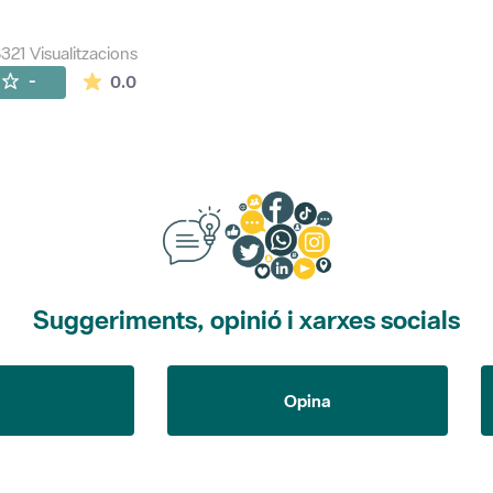
321 Visualitzacions
La mitjana de les valoracions és de 0 estrelles de
-
0.0
Suggeriments, opinió i xarxes socials
Opina