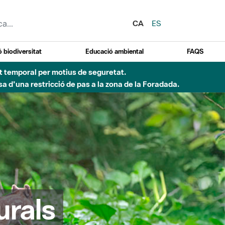
CA
ES
 biodiversitat
Educació ambiental
FAQS
ent temporal per motius de seguretat.
a d'una restricció de pas a la zona de la Foradada.
urals