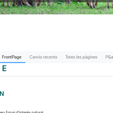
FrontPage
Canvis recents
Totes les pàgines
E
sari
IN
eu Espai d'interès natural