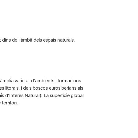
t dins de l'àmbit dels espais naturals.
'àmplia varietat d'ambients i formacions
 litorals, i dels boscos eurosiberians als
 d'Interès Natural). La superfície global
erritori.