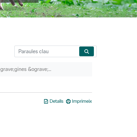
P&agrave;gines &ograve;rfenes
Detalls
Imprimeix