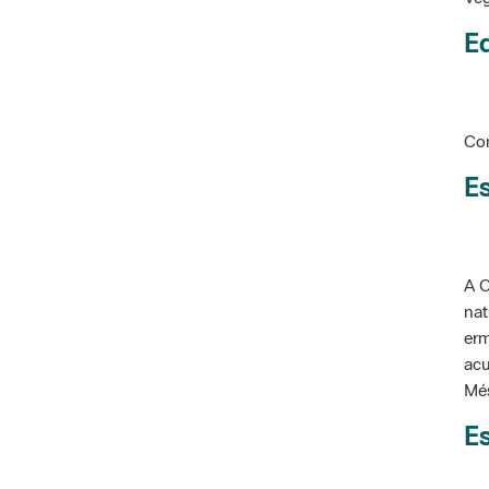
Ed
Con
Es
A C
nat
erm
acu
Més
Es