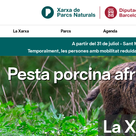
Salta al contingut principal
La Xarxa
Parcs
Agenda
A partir del 31 de juliol - Sa
Temporalment, les persones amb mobilitat reduïda n
Pesta porcina af
La X