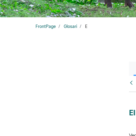
FrontPage
Glosari
E
Glo
E
Veg