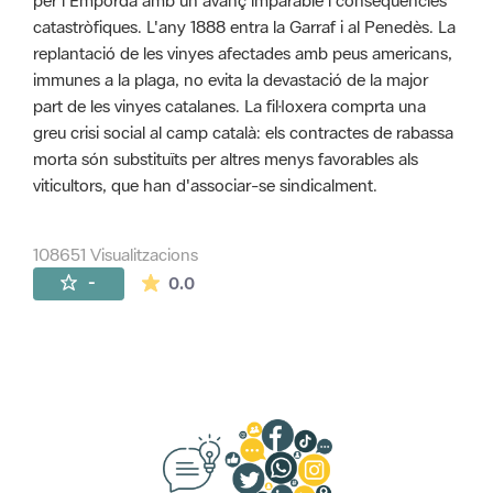
per l'Empordà amb un avanç imparable i conseqüències
catastròfiques. L'any 1888 entra la Garraf i al Penedès. La
replantació de les vinyes afectades amb peus americans,
immunes a la plaga, no evita la devastació de la major
part de les vinyes catalanes. La fil·loxera comprta una
greu crisi social al camp català: els contractes de rabassa
morta són substituïts per altres menys favorables als
viticultors, que han d'associar-se sindicalment.
108651 Visualitzacions
La mitjana de les valoracions és de 0 estr
-
0.0