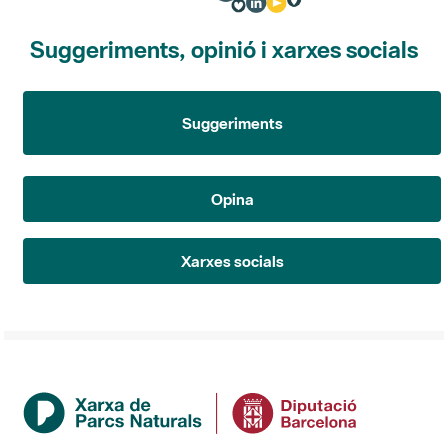
Suggeriments, opinió i xarxes socials
Suggeriments
Opina
Xarxes socials