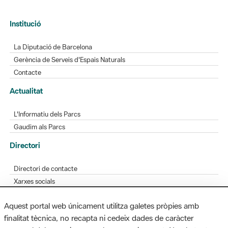
Institució
La Diputació de Barcelona
Gerència de Serveis d'Espais Naturals
Contacte
Actualitat
L'Informatiu dels Parcs
Gaudim als Parcs
Directori
Directori de contacte
Xarxes socials
Aplicacions mòbils
Aquest portal web únicament utilitza galetes pròpies amb
Bústia de suggeriments
finalitat tècnica, no recapta ni cedeix dades de caràcter
Opineu sobre els parcs