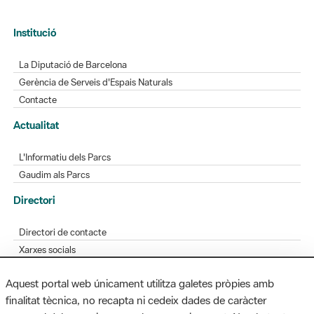
Institució
La Diputació de Barcelona
Gerència de Serveis d'Espais Naturals
Contacte
Actualitat
L'Informatiu dels Parcs
Gaudim als Parcs
Directori
Directori de contacte
Xarxes socials
Aplicacions mòbils
Aquest portal web únicament utilitza galetes pròpies amb
Bústia de suggeriments
finalitat tècnica, no recapta ni cedeix dades de caràcter
Opineu sobre els parcs