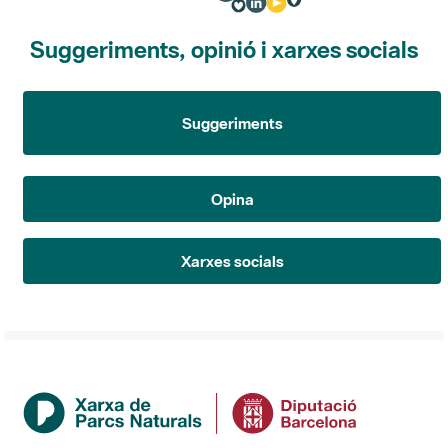
Suggeriments, opinió i xarxes socials
Suggeriments
Opina
Xarxes socials