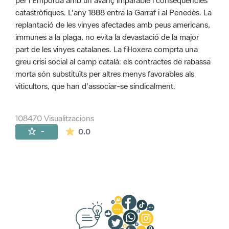
per l'Empordà amb un avanç imparable i conseqüències
catastròfiques. L'any 1888 entra la Garraf i al Penedès. La
replantació de les vinyes afectades amb peus americans,
immunes a la plaga, no evita la devastació de la major
part de les vinyes catalanes. La fil·loxera comprta una
greu crisi social al camp català: els contractes de rabassa
morta són substituïts per altres menys favorables als
viticultors, que han d'associar-se sindicalment.
108470 Visualitzacions
La mitjana de les valoracions és de 0 estr
-
0.0