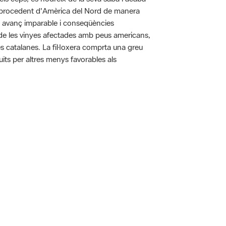
pa procedent d'Amèrica del Nord de manera
n avanç imparable i conseqüències
ó de les vinyes afectades amb peus americans,
es catalanes. La fil·loxera comprta una greu
uïts per altres menys favorables als
 5.