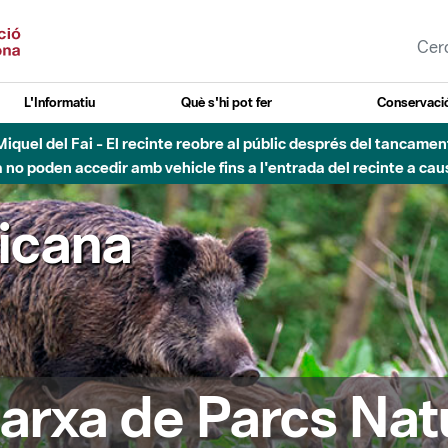
L'Informatiu
Què s'hi pot fer
Conservació
nt Miquel del Fai - El recinte reobre al públic després del tancam
o poden accedir amb vehicle fins a l'entrada del recinte a caus
ricana
arxa de Parcs Nat