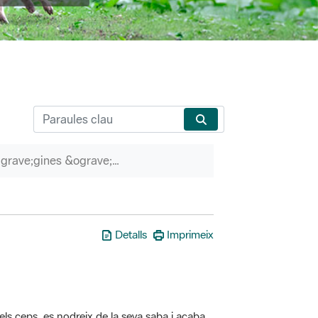
P&agrave;gines &ograve;rfenes
Detalls
Imprimeix
els ceps, es nodreix de la seva saba i acaba