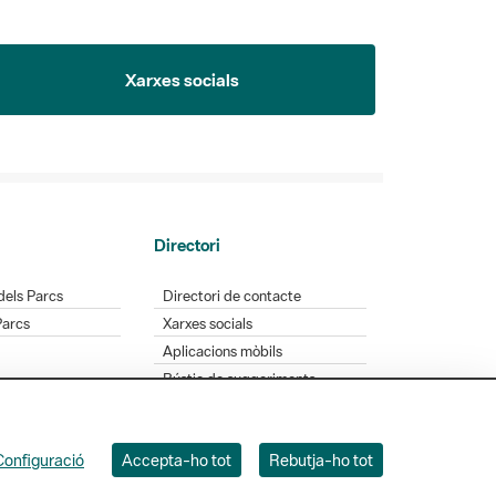
Xarxes socials
Directori
dels Parcs
Directori de contacte
Parcs
Xarxes socials
Aplicacions mòbils
Bústia de suggeriments
Opineu sobre els parcs
Configuració
Accepta-ho tot
Rebutja-ho tot
 Badajoz, 49. 08005 Barcelona. Tel. 934 022 428