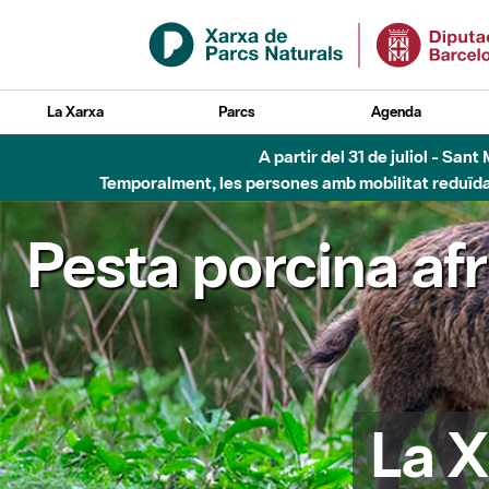
Salta al contingut principal
La Xarxa
Parcs
Agenda
A partir del 31 de juliol - Sa
Temporalment, les persones amb mobilitat reduïda n
Pesta porcina af
La X