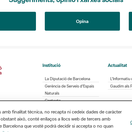
Opina
Institució
Actualitat
La Diputació de Barcelona
L'Informatiu 
Gerència de Serveis d'Espais
Gaudim als 
Naturals
Contacte
s amb finalitat tècnica, no recapta ni cedeix dades de caràcter
 obstant això, conté enllaços a llocs web de tercers amb
ó de Barcelona que vostè podrà decidir si accepta o no quan
Diputació de Barcelona. Edifici Llacuna, 1a planta.