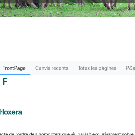
FrontPage
Canvis recents
Totes les pàgines
F
sari
l·loxera
ecte de l'ordre dels homòpters que viu paràsit exclusivament sobre 