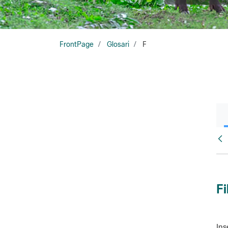
FrontPage
Glosari
F
Glo
Fi
Ins