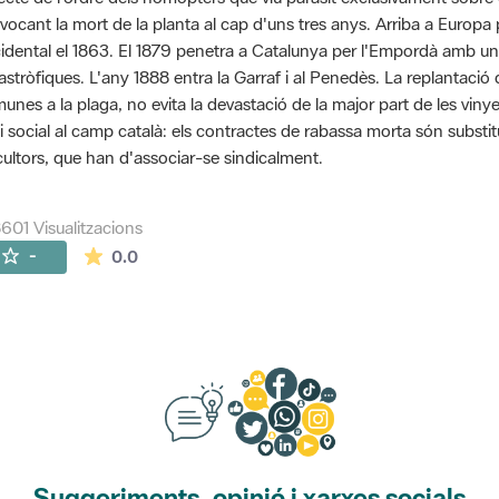
vocant la mort de la planta al cap d'uns tres anys. Arriba a Euro
idental el 1863. El 1879 penetra a Catalunya per l'Empordà amb u
astròfiques. L'any 1888 entra la Garraf i al Penedès. La replantaci
unes a la plaga, no evita la devastació de la major part de les viny
si social al camp català: els contractes de rabassa morta són substit
icultors, que han d'associar-se sindicalment.
601 Visualitzacions
La mitjana de les valoracions és de 0 estrelles de
-
0.0
Suggeriments, opinió i xarxes socials