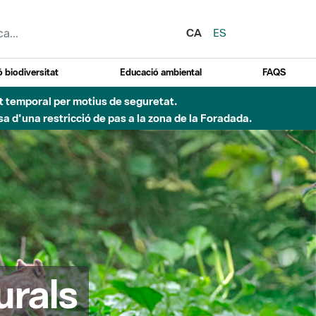
CA
ES
 biodiversitat
Educació ambiental
FAQS
ent temporal per motius de seguretat.
a d'una restricció de pas a la zona de la Foradada.
urals