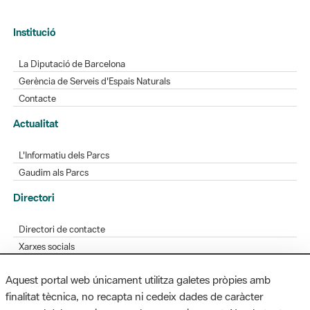
Institució
La Diputació de Barcelona
Gerència de Serveis d'Espais Naturals
Contacte
Actualitat
L'Informatiu dels Parcs
Gaudim als Parcs
Directori
Directori de contacte
Xarxes socials
Aplicacions mòbils
Aquest portal web únicament utilitza galetes pròpies amb
Bústia de suggeriments
finalitat tècnica, no recapta ni cedeix dades de caràcter
Opineu sobre els parcs