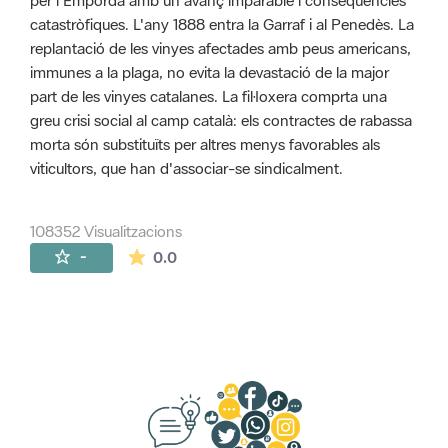
per l'Empordà amb un avanç imparable i conseqüències
catastròfiques. L'any 1888 entra la Garraf i al Penedès. La
replantació de les vinyes afectades amb peus americans,
immunes a la plaga, no evita la devastació de la major
part de les vinyes catalanes. La fil·loxera comprta una
greu crisi social al camp català: els contractes de rabassa
morta són substituïts per altres menys favorables als
viticultors, que han d'associar-se sindicalment.
108352 Visualitzacions
La mitjana de les valoracions és de 0 estr
-
0.0