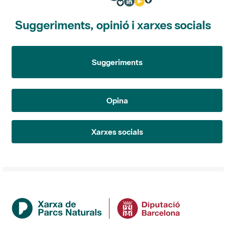
Suggeriments, opinió i xarxes socials
Suggeriments
Opina
Xarxes socials