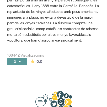
per l'Empordà amb un avanç imparable i conseqüències
catastròfiques. L'any 1888 entra la Garraf i al Penedès. La
replantació de les vinyes afectades amb peus americans,
immunes a la plaga, no evita la devastació de la major
part de les vinyes catalanes. La fil·loxera comprta una
greu crisi social al camp català: els contractes de rabassa
morta són substituïts per altres menys favorables als
viticultors, que han d'associar-se sindicalment.
108442 Visualitzacions
La mitjana de les valoracions és de 0 estr
-
0.0