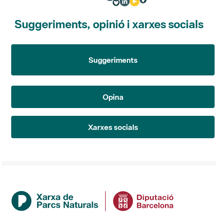
Suggeriments, opinió i xarxes socials
Suggeriments
Opina
Xarxes socials