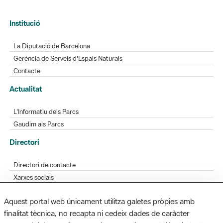
Institució
La Diputació de Barcelona
Gerència de Serveis d'Espais Naturals
Contacte
Actualitat
L'Informatiu dels Parcs
Gaudim als Parcs
Directori
Directori de contacte
Xarxes socials
Aplicacions mòbils
Aquest portal web únicament utilitza galetes pròpies amb
Bústia de suggeriments
finalitat tècnica, no recapta ni cedeix dades de caràcter
Opineu sobre els parcs