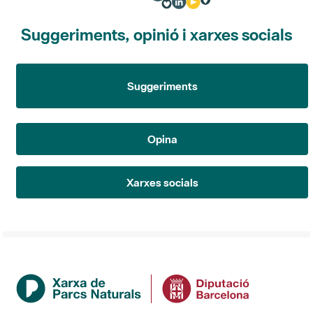
Suggeriments, opinió i xarxes socials
Suggeriments
Opina
Xarxes socials