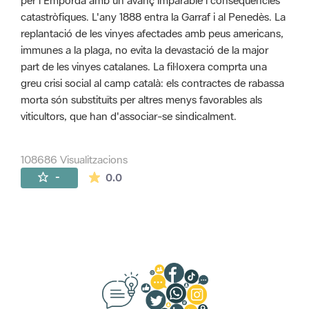
per l'Empordà amb un avanç imparable i conseqüències
catastròfiques. L'any 1888 entra la Garraf i al Penedès. La
replantació de les vinyes afectades amb peus americans,
immunes a la plaga, no evita la devastació de la major
part de les vinyes catalanes. La fil·loxera comprta una
greu crisi social al camp català: els contractes de rabassa
morta són substituïts per altres menys favorables als
viticultors, que han d'associar-se sindicalment.
108686 Visualitzacions
La mitjana de les valoracions és de 0 estr
-
0.0