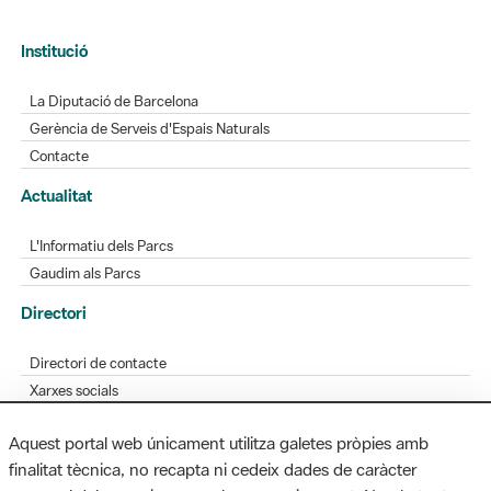
Institució
La Diputació de Barcelona
Gerència de Serveis d'Espais Naturals
Contacte
Actualitat
L'Informatiu dels Parcs
Gaudim als Parcs
Directori
Directori de contacte
Xarxes socials
Aplicacions mòbils
Aquest portal web únicament utilitza galetes pròpies amb
Bústia de suggeriments
finalitat tècnica, no recapta ni cedeix dades de caràcter
Opineu sobre els parcs