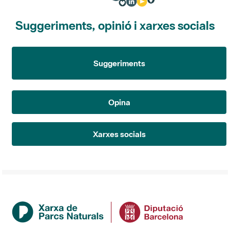
Suggeriments, opinió i xarxes socials
Suggeriments
Opina
Xarxes socials