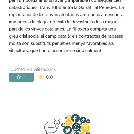
per l'Empordà amb un avanç imparable i conseqüències
catastròfiques. L'any 1888 entra la Garraf i al Penedès. La
replantació de les vinyes afectades amb peus americans,
immunes a la plaga, no evita la devastació de la major
part de les vinyes catalanes. La fil·loxera comprta una
greu crisi social al camp català: els contractes de rabassa
morta són substituïts per altres menys favorables als
viticultors, que han d'associar-se sindicalment.
108494 Visualitzacions
La mitjana de les valoracions és de 0 estr
-
0.0