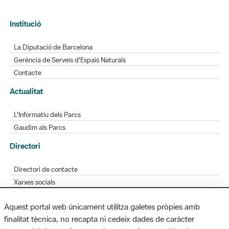
Institució
La Diputació de Barcelona
Gerència de Serveis d'Espais Naturals
Contacte
Actualitat
L'Informatiu dels Parcs
Gaudim als Parcs
Directori
Directori de contacte
Xarxes socials
Aplicacions mòbils
Aquest portal web únicament utilitza galetes pròpies amb
Bústia de suggeriments
finalitat tècnica, no recapta ni cedeix dades de caràcter
Opineu sobre els parcs