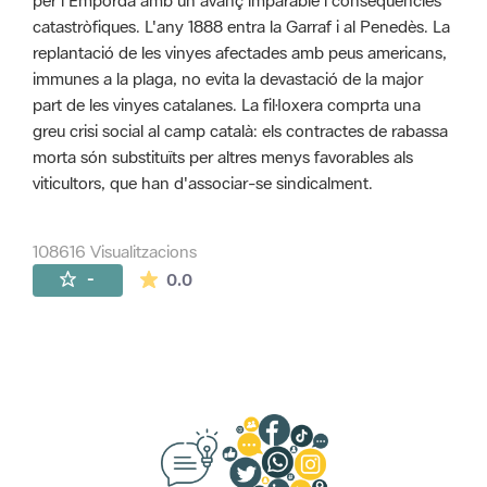
per l'Empordà amb un avanç imparable i conseqüències
catastròfiques. L'any 1888 entra la Garraf i al Penedès. La
replantació de les vinyes afectades amb peus americans,
immunes a la plaga, no evita la devastació de la major
part de les vinyes catalanes. La fil·loxera comprta una
greu crisi social al camp català: els contractes de rabassa
morta són substituïts per altres menys favorables als
viticultors, que han d'associar-se sindicalment.
108616 Visualitzacions
La mitjana de les valoracions és de 0 estr
-
0.0