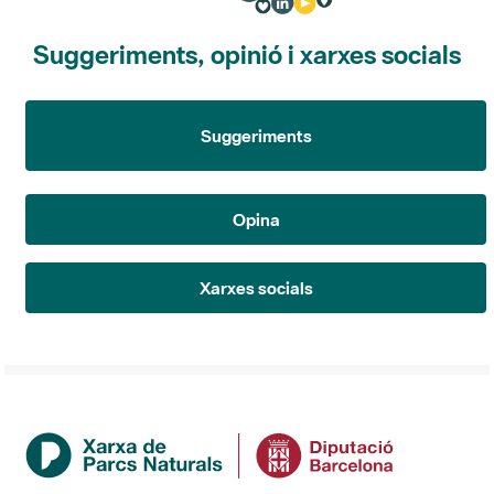
Suggeriments, opinió i xarxes socials
Suggeriments
Opina
Xarxes socials