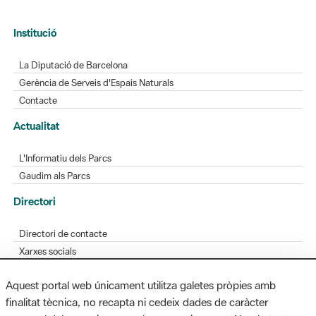
Institució
La Diputació de Barcelona
Gerència de Serveis d'Espais Naturals
Contacte
Actualitat
L'Informatiu dels Parcs
Gaudim als Parcs
Directori
Directori de contacte
Xarxes socials
Aplicacions mòbils
Aquest portal web únicament utilitza galetes pròpies amb
Bústia de suggeriments
finalitat tècnica, no recapta ni cedeix dades de caràcter
Opineu sobre els parcs