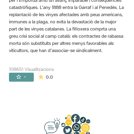
per l'Empordà amb un avanç imparable i conseqüències
catastròfiques. L'any 1888 entra la Garraf i al Penedès. La
replantació de les vinyes afectades amb peus americans,
immunes a la plaga, no evita la devastació de la major
part de les vinyes catalanes. La fil·loxera comprta una
greu crisi social al camp català: els contractes de rabassa
morta són substituïts per altres menys favorables als
viticultors, que han d'associar-se sindicalment.
108651 Visualitzacions
La mitjana de les valoracions és de 0 estr
-
0.0