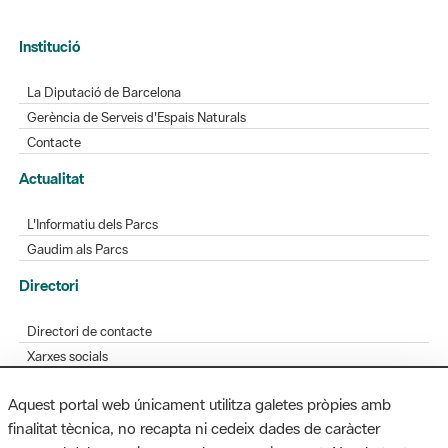
Institució
La Diputació de Barcelona
Gerència de Serveis d'Espais Naturals
Contacte
Actualitat
L'Informatiu dels Parcs
Gaudim als Parcs
Directori
Directori de contacte
Xarxes socials
Aplicacions mòbils
Aquest portal web únicament utilitza galetes pròpies amb
Bústia de suggeriments
finalitat tècnica, no recapta ni cedeix dades de caràcter
Opineu sobre els parcs