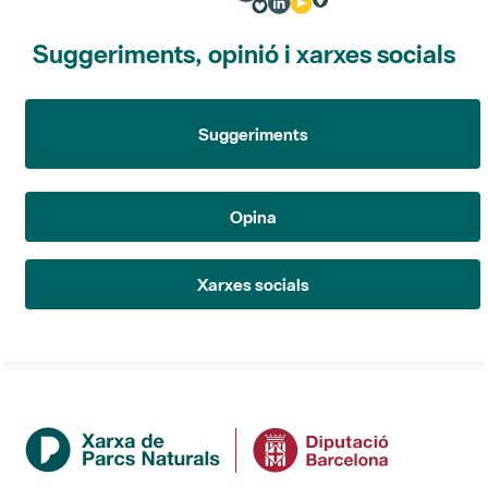
Suggeriments, opinió i xarxes socials
Suggeriments
Opina
Xarxes socials