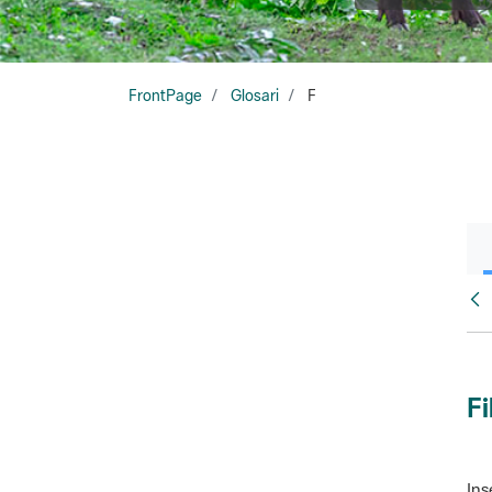
FrontPage
Glosari
F
Glo
Fi
Ins