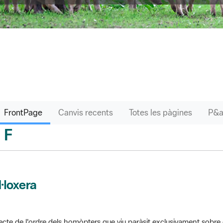
FrontPage
Canvis recents
Totes les pàgines
F
sari
l·loxera
ecte de l'ordre dels homòpters que viu paràsit exclusivament sobre 