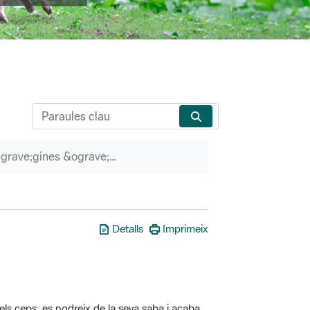
P&agrave;gines &ograve;rfenes
Detalls
Imprimeix
els ceps, es nodreix de la seva saba i acaba