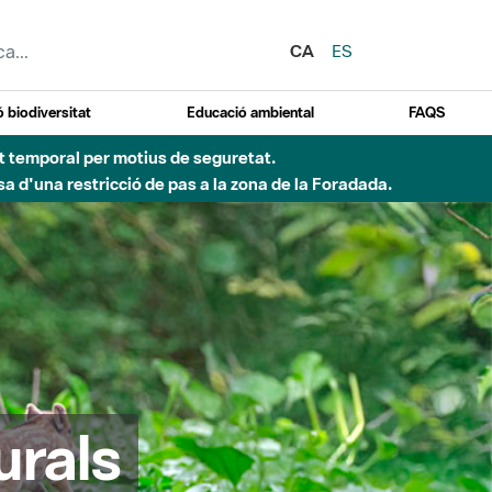
CA
ES
 biodiversitat
Educació ambiental
FAQS
ent temporal per motius de seguretat.
a d'una restricció de pas a la zona de la Foradada.
urals