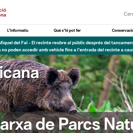
L'Informatiu
Què s'hi pot fer
Conservació
nt Miquel del Fai - El recinte reobre al públic després del tancam
o poden accedir amb vehicle fins a l'entrada del recinte a caus
ricana
arxa de Parcs Nat