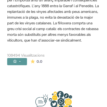
per l'Empordà amb un avanç imparable i conseqüències
catastròfiques. L'any 1888 entra la Garraf i al Penedès. La
replantació de les vinyes afectades amb peus americans,
immunes a la plaga, no evita la devastació de la major
part de les vinyes catalanes. La fil·loxera comprta una
greu crisi social al camp català: els contractes de rabassa
morta són substituïts per altres menys favorables als
viticultors, que han d'associar-se sindicalment.
108494 Visualitzacions
La mitjana de les valoracions és de 0 estr
-
0.0