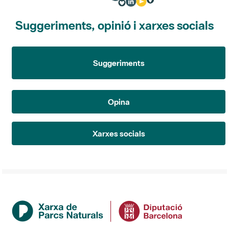
Suggeriments, opinió i xarxes socials
Suggeriments
Opina
Xarxes socials