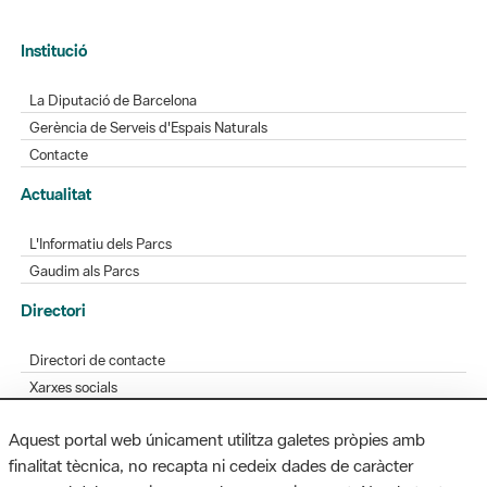
Institució
La Diputació de Barcelona
Gerència de Serveis d'Espais Naturals
Contacte
Actualitat
L'Informatiu dels Parcs
Gaudim als Parcs
Directori
Directori de contacte
Xarxes socials
Aplicacions mòbils
Aquest portal web únicament utilitza galetes pròpies amb
Bústia de suggeriments
finalitat tècnica, no recapta ni cedeix dades de caràcter
Opineu sobre els parcs