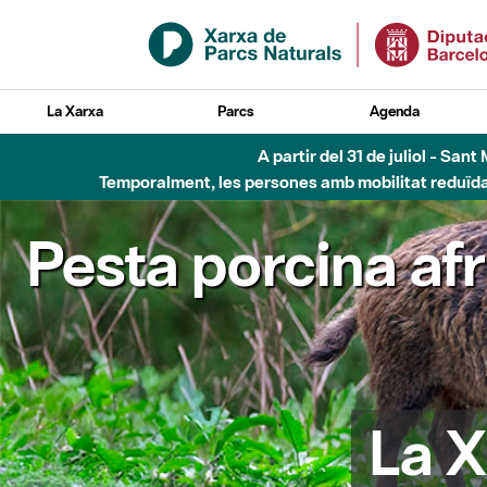
Salta al contingut principal
La Xarxa
Parcs
Agenda
A partir del 31 de juliol - Sa
Temporalment, les persones amb mobilitat reduïda n
Pesta porcina af
La X