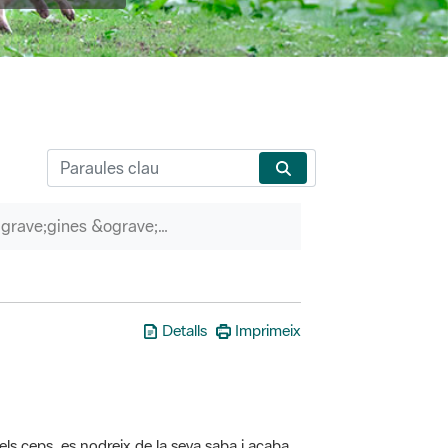
P&agrave;gines &ograve;rfenes
Detalls
Imprimeix
els ceps, es nodreix de la seva saba i acaba