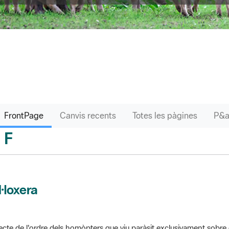
FrontPage
Canvis recents
Totes les pàgines
F
sari
l·loxera
ecte de l'ordre dels homòpters que viu paràsit exclusivament sobre 