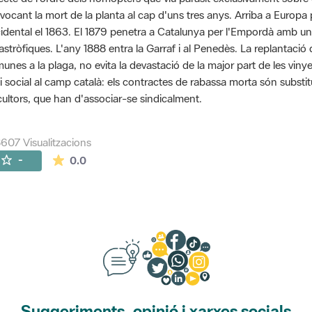
vocant la mort de la planta al cap d'uns tres anys. Arriba a Euro
idental el 1863. El 1879 penetra a Catalunya per l'Empordà amb u
astròfiques. L'any 1888 entra la Garraf i al Penedès. La replantaci
unes a la plaga, no evita la devastació de la major part de les viny
si social al camp català: els contractes de rabassa morta són substit
icultors, que han d'associar-se sindicalment.
607 Visualitzacions
La mitjana de les valoracions és de 0 estrelles de
-
0.0
Suggeriments, opinió i xarxes socials