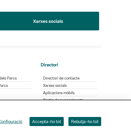
Xarxes socials
Directori
dels Parcs
Directori de contacte
Parcs
Xarxes socials
Aplicacions mòbils
Bústia de suggeriments
Opineu sobre els parcs
Configuració
Accepta-ho tot
Rebutja-ho tot
 Badajoz, 49. 08005 Barcelona. Tel. 934 022 428