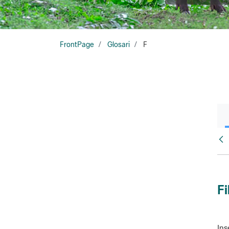
FrontPage
Glosari
F
Glo
Fi
Ins