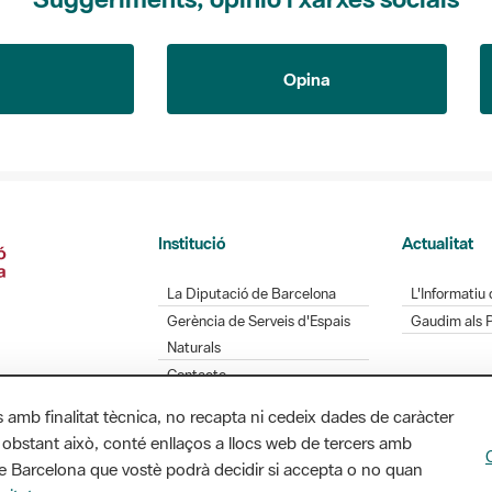
Opina
Institució
Actualitat
La Diputació de Barcelona
L'Informatiu 
Gerència de Serveis d'Espais
Gaudim als 
Naturals
Contacte
s amb finalitat tècnica, no recapta ni cedeix dades de caràcter
 obstant això, conté enllaços a llocs web de tercers amb
ó de Barcelona que vostè podrà decidir si accepta o no quan
Diputació de Barcelona. Edifici Llacuna, 1a planta.