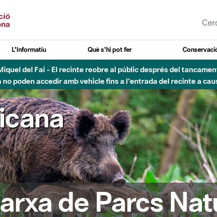
L'Informatiu
Què s'hi pot fer
Conservació
nt Miquel del Fai - El recinte reobre al públic després del tancam
o poden accedir amb vehicle fins a l'entrada del recinte a caus
ricana
arxa de Parcs Nat