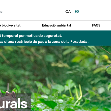
CA
ES
 biodiversitat
Educació ambiental
FAQS
ent temporal per motius de seguretat.
a d'una restricció de pas a la zona de la Foradada.
urals