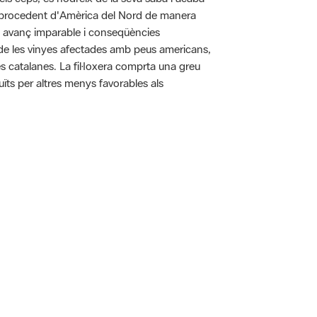
pa procedent d'Amèrica del Nord de manera
n avanç imparable i conseqüències
ó de les vinyes afectades amb peus americans,
es catalanes. La fil·loxera comprta una greu
uïts per altres menys favorables als
 5.