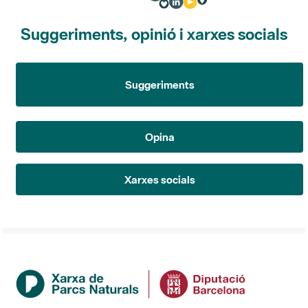
Suggeriments, opinió i xarxes socials
Suggeriments
Opina
Xarxes socials