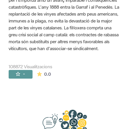
per l'Empordà amb un avanç imparable i conseqüències
catastròfiques. L'any 1888 entra la Garraf i al Penedès. La
replantació de les vinyes afectades amb peus americans,
immunes a la plaga, no evita la devastació de la major
part de les vinyes catalanes. La fil·loxera comprta una
greu crisi social al camp català: els contractes de rabassa
morta són substituïts per altres menys favorables als
viticultors, que han d'associar-se sindicalment.
108872 Visualitzacions
La mitjana de les valoracions és de 0 estr
-
0.0