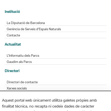
Institució
La Diputació de Barcelona
Gerència de Serveis d'Espais Naturals
Contacte
Actualitat
L'Informatiu dels Parcs
Gaudim als Parcs
Directori
Directori de contacte
Xarxes socials
Aplicacions mòbils
Aquest portal web únicament utilitza galetes pròpies amb
Bústia de suggeriments
finalitat tècnica, no recapta ni cedeix dades de caràcter
Opineu sobre els parcs