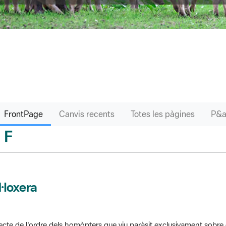
FrontPage
Canvis recents
Totes les pàgines
F
sari
l·loxera
ecte de l'ordre dels homòpters que viu paràsit exclusivament sobre 