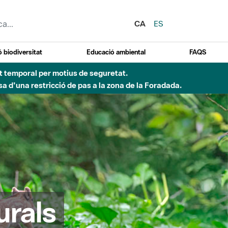
CA
ES
 biodiversitat
Educació ambiental
FAQS
ent temporal per motius de seguretat.
a d'una restricció de pas a la zona de la Foradada.
urals