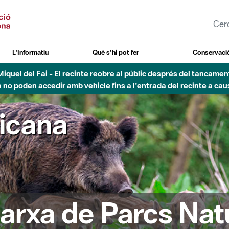
L'Informatiu
Què s'hi pot fer
Conservació
nt Miquel del Fai - El recinte reobre al públic després del tancam
o poden accedir amb vehicle fins a l'entrada del recinte a caus
ricana
arxa de Parcs Nat