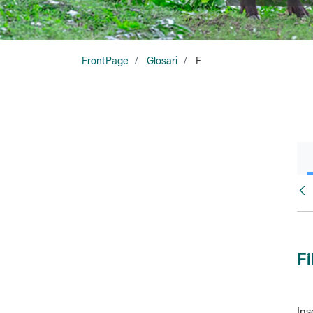
FrontPage
Glosari
F
Glo
Fi
Ins