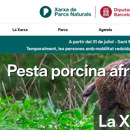
Salta al contingut principal
La Xarxa
Parcs
Agenda
A partir del 31 de juliol - Sa
Temporalment, les persones amb mobilitat reduïda n
Pesta porcina af
La X