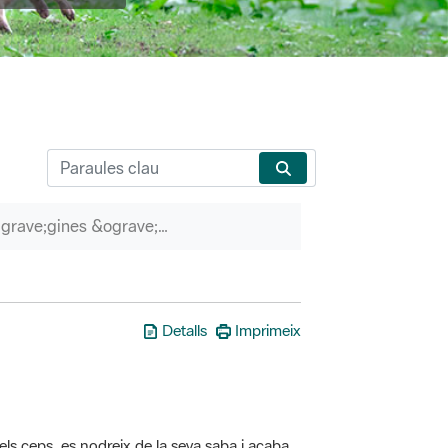
P&agrave;gines &ograve;rfenes
Detalls
Imprimeix
els ceps, es nodreix de la seva saba i acaba