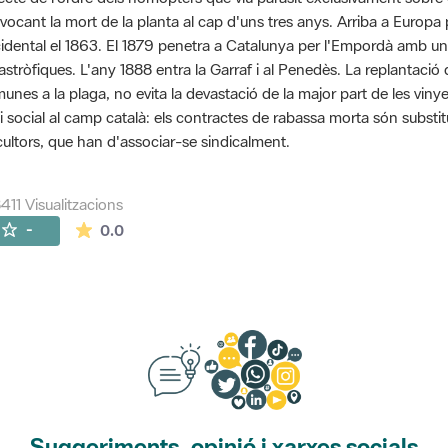
vocant la mort de la planta al cap d'uns tres anys. Arriba a Euro
idental el 1863. El 1879 penetra a Catalunya per l'Empordà amb u
astròfiques. L'any 1888 entra la Garraf i al Penedès. La replantaci
unes a la plaga, no evita la devastació de la major part de les viny
si social al camp català: els contractes de rabassa morta són substit
icultors, que han d'associar-se sindicalment.
411 Visualitzacions
La mitjana de les valoracions és de 0 estrelles de
-
0.0
Suggeriments, opinió i xarxes socials