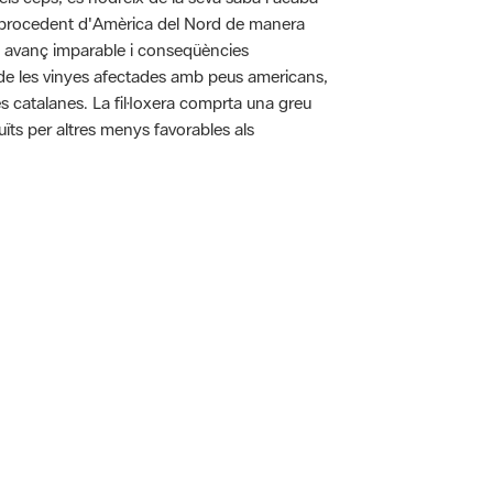
pa procedent d'Amèrica del Nord de manera
n avanç imparable i conseqüències
ó de les vinyes afectades amb peus americans,
es catalanes. La fil·loxera comprta una greu
uïts per altres menys favorables als
 5.