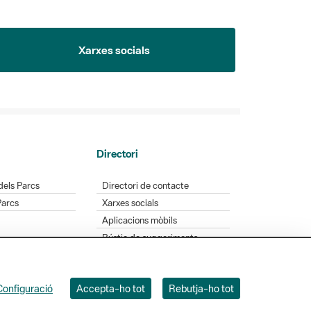
Xarxes socials
Directori
dels Parcs
Directori de contacte
Parcs
Xarxes socials
Aplicacions mòbils
Bústia de suggeriments
Opineu sobre els parcs
Configuració
Accepta-ho tot
Rebutja-ho tot
 Badajoz, 49. 08005 Barcelona. Tel. 934 022 428