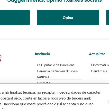
Opina
Institució
Actualitat
La Diputació de Barcelona
L'Informatiu 
Gerència de Serveis d'Espais
Gaudim als 
Naturals
Contacte
s amb finalitat tècnica, no recapta ni cedeix dades de caràcter
 obstant això, conté enllaços a llocs web de tercers amb
ó de Barcelona que vostè podrà decidir si accepta o no quan
Diputació de Barcelona. Edifici Llacuna, 1a planta.