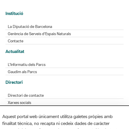
Institució
La Diputació de Barcelona
Gerència de Serveis d'Espais Naturals
Contacte
Actualitat
L'Informatiu dels Parcs
Gaudim als Parcs
Directori
Directori de contacte
Xarxes socials
Aplicacions mòbils
Aquest portal web únicament utilitza galetes pròpies amb
Bústia de suggeriments
finalitat tècnica, no recapta ni cedeix dades de caràcter
Opineu sobre els parcs