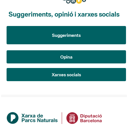
Suggeriments, opinió i xarxes socials
Suggeriments
Opina
Xarxes socials