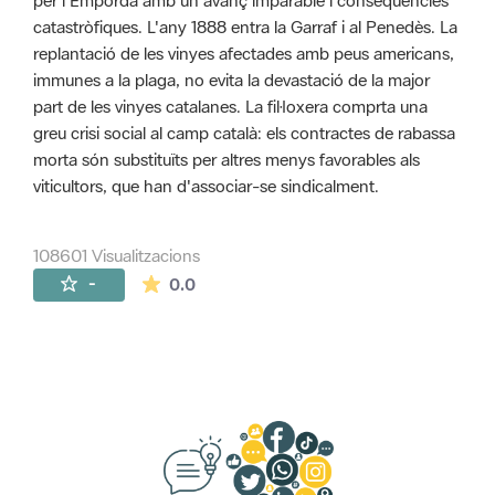
per l'Empordà amb un avanç imparable i conseqüències
catastròfiques. L'any 1888 entra la Garraf i al Penedès. La
replantació de les vinyes afectades amb peus americans,
immunes a la plaga, no evita la devastació de la major
part de les vinyes catalanes. La fil·loxera comprta una
greu crisi social al camp català: els contractes de rabassa
morta són substituïts per altres menys favorables als
viticultors, que han d'associar-se sindicalment.
108601 Visualitzacions
La mitjana de les valoracions és de 0 estr
-
0.0