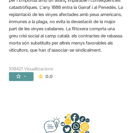
per l'Empordà amb un avanç imparable i conseqüències
catastròfiques. L'any 1888 entra la Garraf i al Penedès. La
replantació de les vinyes afectades amb peus americans,
immunes a la plaga, no evita la devastació de la major
part de les vinyes catalanes. La fil·loxera comprta una
greu crisi social al camp català: els contractes de rabassa
morta són substituïts per altres menys favorables als
viticultors, que han d'associar-se sindicalment.
108421 Visualitzacions
La mitjana de les valoracions és de 0 estr
-
0.0