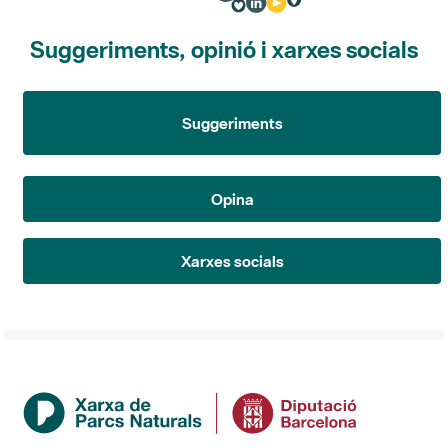
Suggeriments, opinió i xarxes socials
Suggeriments
Opina
Xarxes socials