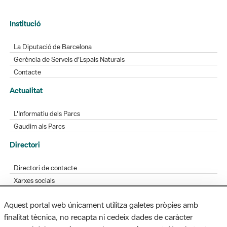
Institució
La Diputació de Barcelona
Gerència de Serveis d'Espais Naturals
Contacte
Actualitat
L'Informatiu dels Parcs
Gaudim als Parcs
Directori
Directori de contacte
Xarxes socials
Aplicacions mòbils
Aquest portal web únicament utilitza galetes pròpies amb
Bústia de suggeriments
finalitat tècnica, no recapta ni cedeix dades de caràcter
Opineu sobre els parcs