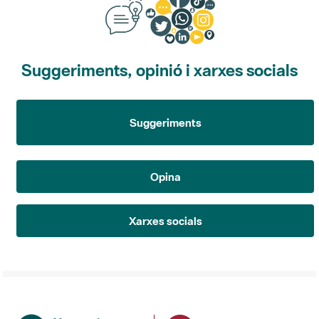
Suggeriments, opinió i xarxes socials
Suggeriments
Opina
Xarxes socials