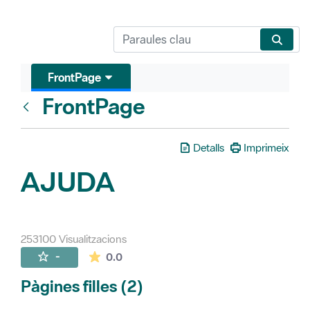
FrontPage
FrontPage
Vés enrere
Detalls
Imprimeix
AJUDA
253100 Visualitzacions
La mitjana de les valoracions és de 0 estr
-
0.0
Pàgines filles (2)