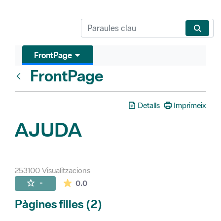
FrontPage
FrontPage
Vés enrere
Detalls
Imprimeix
AJUDA
253100 Visualitzacions
La mitjana de les valoracions és de 0 estr
-
0.0
Pàgines filles (2)