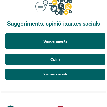
Suggeriments, opinió i xarxes socials
Suggeriments
Opina
Xarxes socials