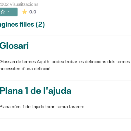
802 Visualitzacions
La mitjana de les valoracions és de 0 estrelles de
-
0.0
gines filles (2)
Glosari
Glossari de termes Aquí hi podeu trobar les definicions dels termes
necessiten d'una definició
Plana 1 de l'ajuda
Plana núm. 1 de l'ajuda tarari tarara tararero