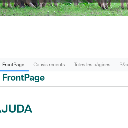
FrontPage
Canvis recents
Totes les pàgines
FrontPage
 enrere
AJUDA