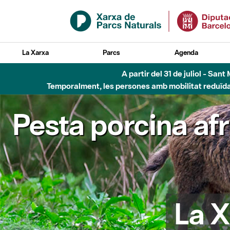
Salta al contingut principal
La Xarxa
Parcs
Agenda
A partir del 31 de juliol - Sa
Temporalment, les persones amb mobilitat reduïda n
Pesta porcina af
La X