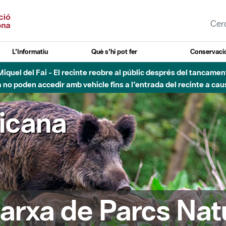
L'Informatiu
Què s'hi pot fer
Conservació
nt Miquel del Fai - El recinte reobre al públic després del tancam
o poden accedir amb vehicle fins a l'entrada del recinte a caus
ricana
arxa de Parcs Nat