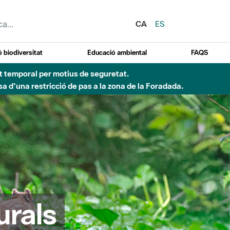
CA
ES
 biodiversitat
Educació ambiental
FAQS
ent temporal per motius de seguretat.
a d'una restricció de pas a la zona de la Foradada.
urals