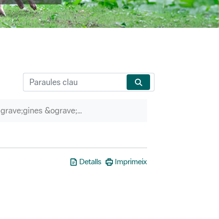
P&agrave;gines &ograve;rfenes
Detalls
Imprimeix