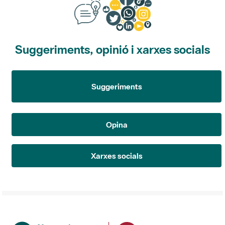
Suggeriments, opinió i xarxes socials
Suggeriments
Opina
Xarxes socials