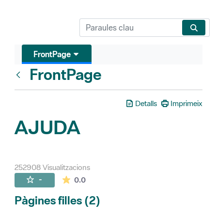
FrontPage
FrontPage
Vés enrere
Detalls
Imprimeix
AJUDA
252908 Visualitzacions
La mitjana de les valoracions és de 0 estr
-
0.0
Pàgines filles (2)