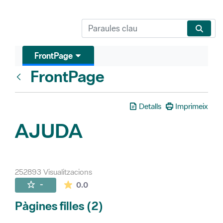
FrontPage
FrontPage
Vés enrere
Detalls
Imprimeix
AJUDA
252893 Visualitzacions
La mitjana de les valoracions és de 0 estr
-
0.0
Pàgines filles (2)