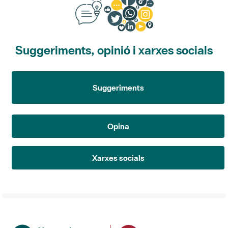
Suggeriments, opinió i xarxes socials
Suggeriments
Opina
Xarxes socials