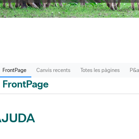
FrontPage
Canvis recents
Totes les pàgines
FrontPage
 enrere
AJUDA