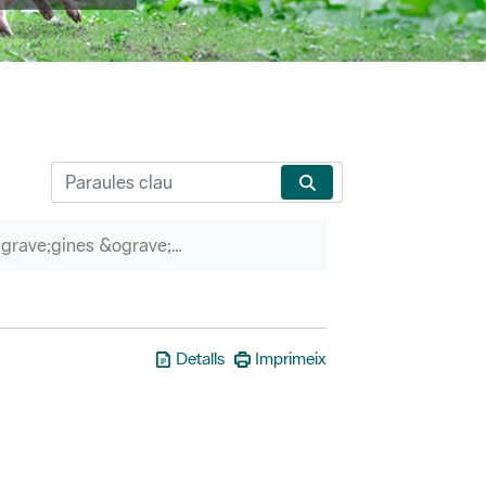
P&agrave;gines &ograve;rfenes
Detalls
Imprimeix