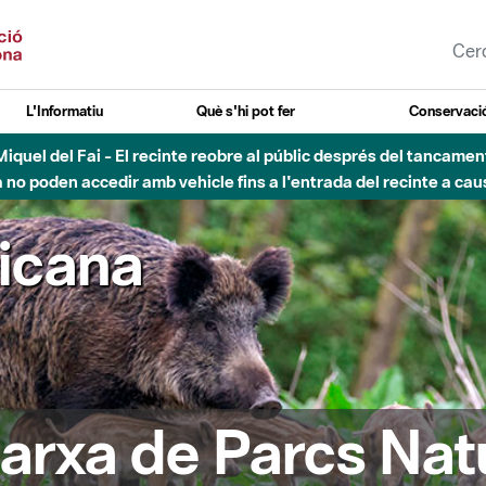
L'Informatiu
Què s'hi pot fer
Conservació
nt Miquel del Fai - El recinte reobre al públic després del tancam
o poden accedir amb vehicle fins a l'entrada del recinte a caus
ricana
arxa de Parcs Nat