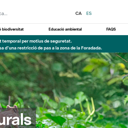
CA
ES
 biodiversitat
Educació ambiental
FAQS
ent temporal per motius de seguretat.
a d'una restricció de pas a la zona de la Foradada.
urals