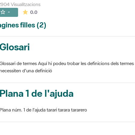
904 Visualitzacions
La mitjana de les valoracions és de 0 estrelles de
-
0.0
gines filles (2)
Glosari
Glossari de termes Aquí hi podeu trobar les definicions dels termes
necessiten d'una definició
Plana 1 de l'ajuda
Plana núm. 1 de l'ajuda tarari tarara tararero