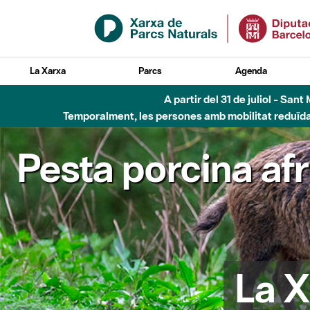
Salta al contingut principal
La Xarxa
Parcs
Agenda
A partir del 31 de juliol - Sa
Temporalment, les persones amb mobilitat reduïda n
Pesta porcina af
La X