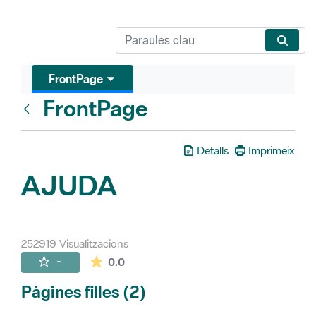
FrontPage
FrontPage
Vés enrere
Detalls
Imprimeix
AJUDA
252919 Visualitzacions
La mitjana de les valoracions és de 0 estr
-
0.0
Pàgines filles (2)