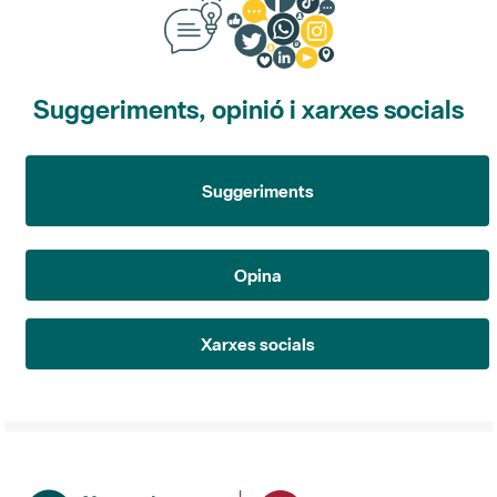
Suggeriments, opinió i xarxes socials
Suggeriments
Opina
Xarxes socials