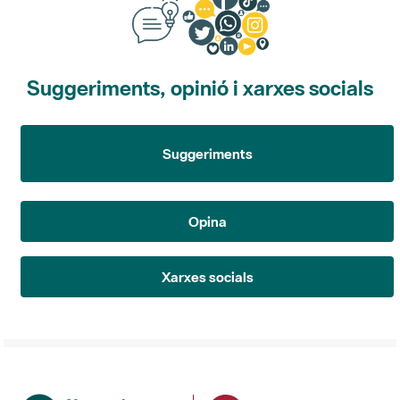
Suggeriments, opinió i xarxes socials
Suggeriments
Opina
Xarxes socials