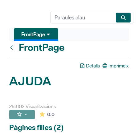
FrontPage
FrontPage
Vés enrere
Detalls
Imprimeix
AJUDA
253102 Visualitzacions
La mitjana de les valoracions és de 0 estr
-
0.0
Pàgines filles (2)