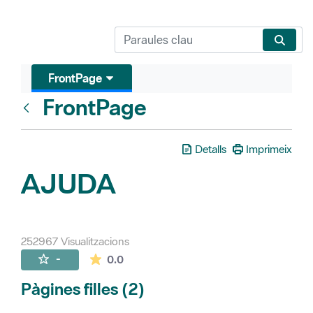
FrontPage
FrontPage
Vés enrere
Detalls
Imprimeix
AJUDA
252967 Visualitzacions
La mitjana de les valoracions és de 0 estr
-
0.0
Pàgines filles (2)