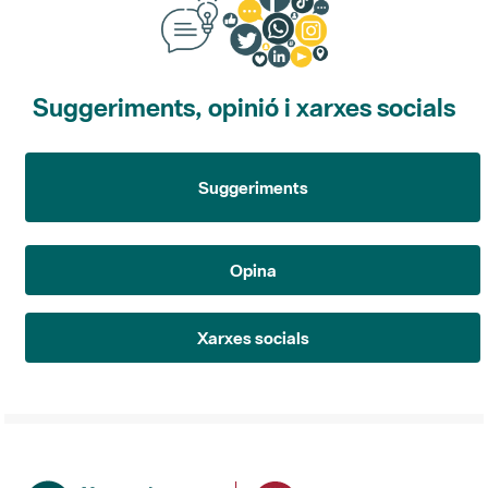
Suggeriments, opinió i xarxes socials
Suggeriments
Opina
Xarxes socials