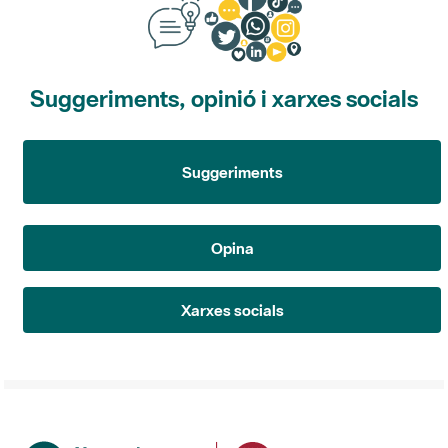
Suggeriments, opinió i xarxes socials
Suggeriments
Opina
Xarxes socials