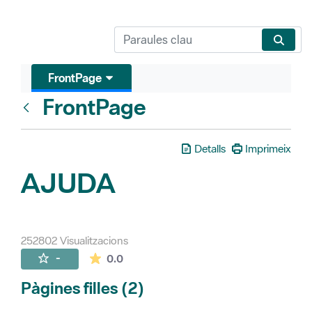
FrontPage
FrontPage
Vés enrere
Detalls
Imprimeix
AJUDA
252802 Visualitzacions
La mitjana de les valoracions és de 0 estr
-
0.0
Pàgines filles (2)