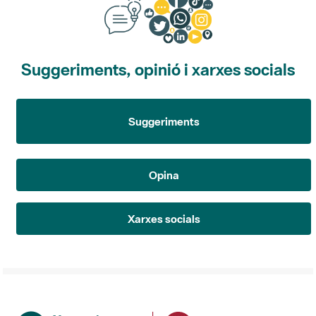
Suggeriments, opinió i xarxes socials
Suggeriments
Opina
Xarxes socials