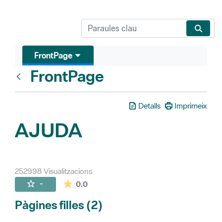
FrontPage
FrontPage
Vés enrere
Detalls
Imprimeix
AJUDA
252998 Visualitzacions
La mitjana de les valoracions és de 0 estr
-
0.0
Pàgines filles (2)