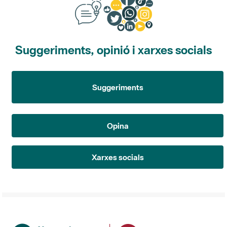
Suggeriments, opinió i xarxes socials
Suggeriments
Opina
Xarxes socials