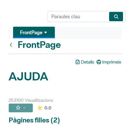
FrontPage
FrontPage
Vés enrere
Detalls
Imprimeix
AJUDA
253100 Visualitzacions
La mitjana de les valoracions és de 0 estr
-
0.0
Pàgines filles (2)