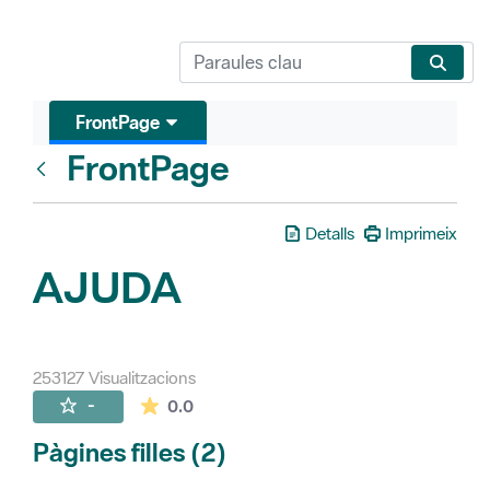
FrontPage
FrontPage
Vés enrere
Detalls
Imprimeix
AJUDA
253127 Visualitzacions
La mitjana de les valoracions és de 0 estr
-
0.0
Pàgines filles (2)