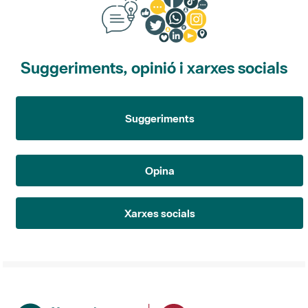
Suggeriments, opinió i xarxes socials
Suggeriments
Opina
Xarxes socials